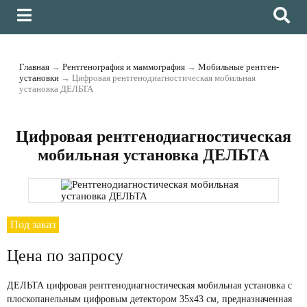
Перейти к
основному
Главное
содержанию
меню
Главная
→
Рентгенография и маммография
→
Мобильные рентген-
установки
→ Цифровая рентгенодиагностическая мобильная
Вы здесь
установка ДЕЛЬТА
Цифровая рентгенодиагностическая
мобильная установка ДЕЛЬТА
Под заказ
Цена по запросу
ДЕЛЬТА цифровая рентгенодиагностическая мобильная установка с
плоскопанельным цифровым детектором 35х43 см, предназначенная